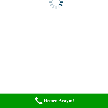
Spring Su Arıtma Net
Go to Top
Hemen Arayın!