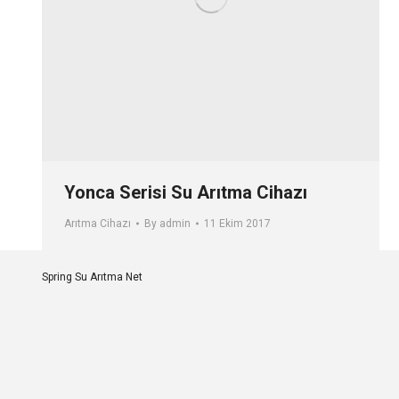
Yonca Serisi Su Arıtma Cihazı
Arıtma Cihazı
By
admin
11 Ekim 2017
Spring Su Arıtma Net