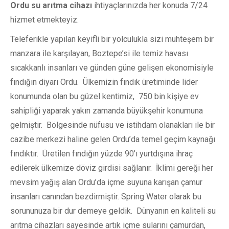
Ordu su arıtma cihazı
ihtiyaçlarınızda her konuda 7/24
hizmet etmekteyiz.
Teleferikle yapılan keyifli bir yolculukla sizi muhteşem bir
manzara ile karşılayan, Boztepe’si ile temiz havası
sıcakkanlı insanları ve günden güne gelişen ekonomisiyle
fındığın diyarı Ordu. Ülkemizin fındık üretiminde lider
konumunda olan bu güzel kentimiz, 750 bin kişiye ev
sahipliği yaparak yakın zamanda büyükşehir konumuna
gelmiştir. Bölgesinde nüfusu ve istihdam olanakları ile bir
cazibe merkezi haline gelen Ordu’da temel geçim kaynağı
fındıktır. Üretilen fındığın yüzde 90’ı yurtdışına ihraç
edilerek ülkemize döviz girdisi sağlanır. İklimi gereği her
mevsim yağış alan Ordu’da içme suyuna karışan çamur
insanları canından bezdirmiştir. Spring Water olarak bu
sorununuza bir dur demeye geldik. Dünyanın en kaliteli su
arıtma cihazları sayesinde artık içme sularını çamurdan,